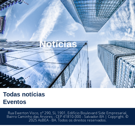
Notícias
Todas notícias
Eventos
Rua Ewerton Visco, nº 290, SL 1901, Edifício Boulevard Side Empresarial,
Bairro Caminho das Árvores - CEP 41810-000 - Salvador-BA | Copyright. ©
2025 AsBEA - BA. Todos os direitos reservados.